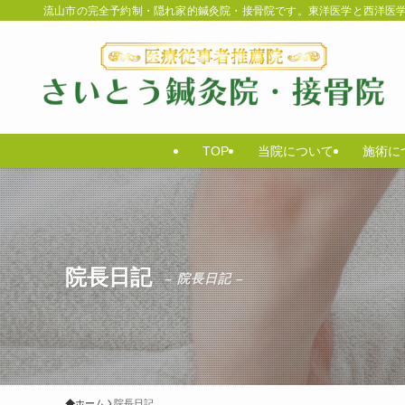
流山市の完全予約制・隠れ家的鍼灸院・接骨院です。東洋医学と西洋医
TOP
当院について
施術に
院長日記
– 院長日記 –
ホーム
院長日記