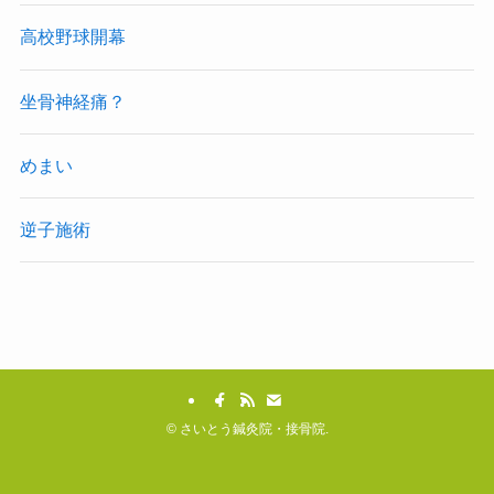
高校野球開幕
坐骨神経痛？
めまい
逆子施術
©
さいとう鍼灸院・接骨院.